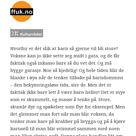
Hvorfor er det slik at barn så gjerne vil bli store?
Voksne kan jo ikke sette seg midt i gata, og de får
faktisk også inkasso bare så du vet det. Og må
bygge garasje. Noe så kjedelig! Og hele tiden blir de
blanke i øya når de tenker tilbake på barndommen
– den bekymringsløse tida, sier de. Men det er
faktisk ikke bare lett å være barn heller! Det er mye
som er skummelt, og masse å tenke på. Store,
skumle dyr og spøkelser som flyr for eksempel. Men
det glemmer man fort når man blir voksen, da
tenker man bare på krabber på brygga og på å kjøre
karusell til man blir svimmel sammen med noen
man liker ekstra godt. Denne plata handler litt om