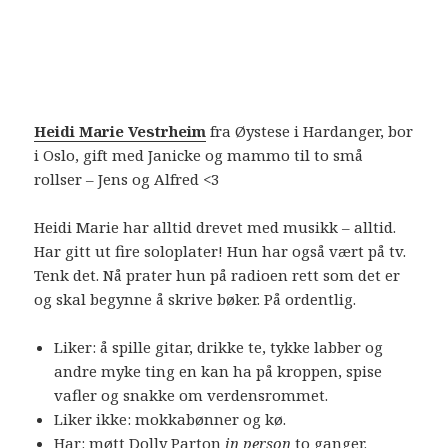
Heidi Marie Vestrheim
fra Øystese i Hardanger, bor
i Oslo, gift med Janicke og mammo til to små
rollser – Jens og Alfred <3
Heidi Marie har alltid drevet med musikk – alltid.
Har gitt ut fire soloplater! Hun har også vært på tv.
Tenk det. Nå prater hun på radioen rett som det er
og skal begynne å skrive bøker. På ordentlig.
Liker: å spille gitar, drikke te, tykke labber og
andre myke ting en kan ha på kroppen, spise
vafler og snakke om verdensrommet.
Liker ikke: mokkabønner og kø.
Har: møtt Dolly Parton
in person
to ganger.