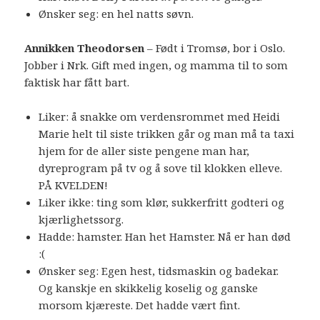
Ønsker seg: en hel natts søvn.
Annikken Theodorsen
– Født i Tromsø, bor i Oslo.
Jobber i Nrk. Gift med ingen, og mamma til to som
faktisk har fått bart.
Liker: å snakke om verdensrommet med Heidi
Marie helt til siste trikken går og man må ta taxi
hjem for de aller siste pengene man har,
dyreprogram på tv og å sove til klokken elleve.
PÅ KVELDEN!
Liker ikke: ting som klør, sukkerfritt godteri og
kjærlighetssorg.
Hadde: hamster. Han het Hamster. Nå er han død
:(
Ønsker seg: Egen hest, tidsmaskin og badekar.
Og kanskje en skikkelig koselig og ganske
morsom kjæreste. Det hadde vært fint.