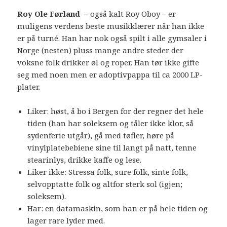
Roy Ole Førland –
også kalt Roy Oboy –
er
muligens verdens beste musikklærer når han ikke
er på turné. Han har nok også spilt i alle gymsaler i
Norge (nesten) pluss mange andre steder der
voksne folk drikker øl og roper. Han tør ikke gifte
seg med noen men er adoptivpappa til ca 2000 LP-
plater.
Liker: høst, å bo i Bergen for der regner det hele
tiden (han har soleksem og tåler ikke klor, så
sydenferie utgår), gå med tøfler, høre på
vinylplatebebiene sine til langt på natt, tenne
stearinlys, drikke kaffe og lese.
Liker ikke: Stressa folk, sure folk, sinte folk,
selvopptatte folk og altfor sterk sol (igjen;
soleksem).
Har: en datamaskin, som han er på hele tiden og
lager rare lyder med.