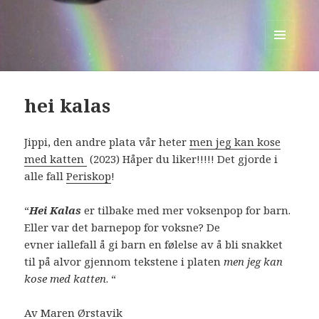
hei kalas
MENU
AND
WIDGETS
hei kalas
Jippi, den andre plata vår heter
men jeg kan kose
med katten
(2023) Håper du liker!!!!! Det gjorde i
alle fall
Periskop
!
“
Hei Kalas
er tilbake med mer
voksenpop
for barn.
Eller var det
barnepop
for voksne? De
evner
iallefall
å gi barn en følelse av å bli snakket
til på alvor gjennom tekstene i
platen
men jeg kan
kose med katten
.
“
Av
Maren Ørstavik